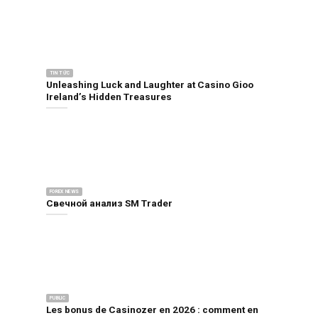
TIN TỨC
Unleashing Luck and Laughter at Casino Gioo
Ireland’s Hidden Treasures
FOREX NEWS
Свечной анализ SM Trader
PUBLIC
Les bonus de Casinozer en 2026 : comment en